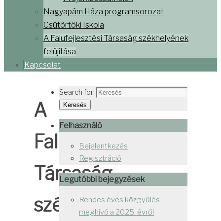
Nagyapám Háza programsorozat
Csütörtöki Iskola
A Falufejlesztési Társaság székhelyének
felújítása
Kapcsolat
Search for:
A
Keresés
Felhasználó
Falufejlesztési
Bejelentkezés
Regisztráció
Társaság
Legutóbbi bejegyzések
székhelyének
Rendes éves közgyűlés
meghívó a 2025. évről