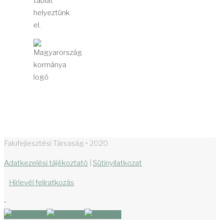
táblát
helyeztünk
el.
Falufejlesztési Társaság • 2020
Adatkezelési tájékoztató
|
Sütinyilatkozat
Hírlevél feliratkozás
•