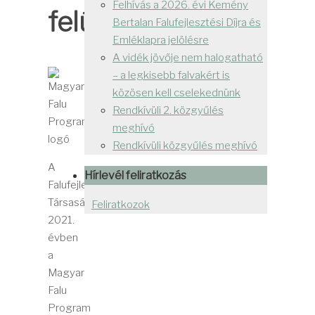
Felhívás a 2026. évi Kemény
felújítása
Bertalan Falufejlesztési Díjra és
Emléklapra jelölésre
A vidék jövője nem halogatható
– a legkisebb falvakért is
közösen kell cselekednünk
Rendkívüli 2. közgyűlés
meghívó
Rendkívüli közgyűlés meghívó
A
Hírlevél feliratkozás
Falufejlesztési
Társaság
Feliratkozok
2021.
évben
a
Magyar
Falu
Program