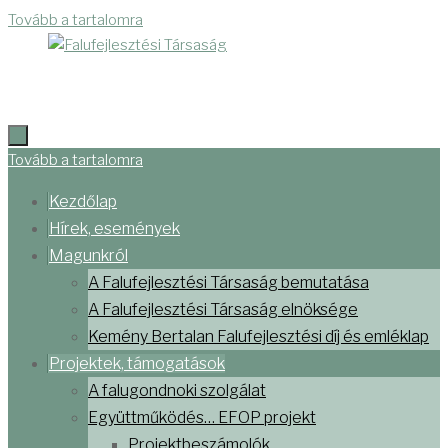
Tovább a tartalomra
Tovább a tartalomra
Kezdőlap
Hírek, események
Magunkról
A Falufejlesztési Társaság bemutatása
A Falufejlesztési Társaság elnöksége
Kemény Bertalan Falufejlesztési díj és emléklap
Projektek, támogatások
A falugondnoki szolgálat
Együttműködés… EFOP projekt
Projektbeszámolók