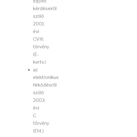
egyes
kérdéseiről
szóló
2001.
évi
CVIII.
törvény
(E-
kertv.)
az
elektronikus
hírközlésről
szóló
2003.
évi
C.
törvény
(Eht.)