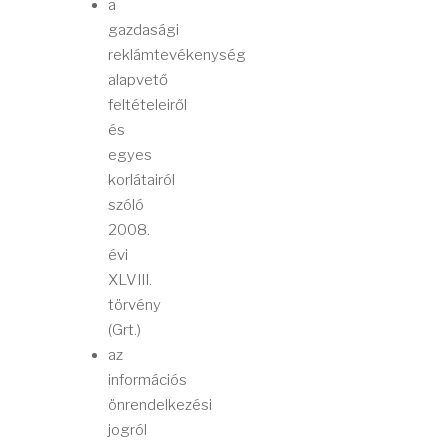
a
gazdasági
reklámtevékenység
alapvető
feltételeiről
és
egyes
korlátairól
szóló
2008.
évi
XLVIII.
törvény
(Grt.)
az
információs
önrendelkezési
jogról