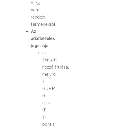
meg
nem
rendelt
termékekről.
Az
adatkezelés
jogalapja:
az
érintett
hozzájárulása,
melyről
a
GDPR
6.
cikk
(1)
a)
pontja