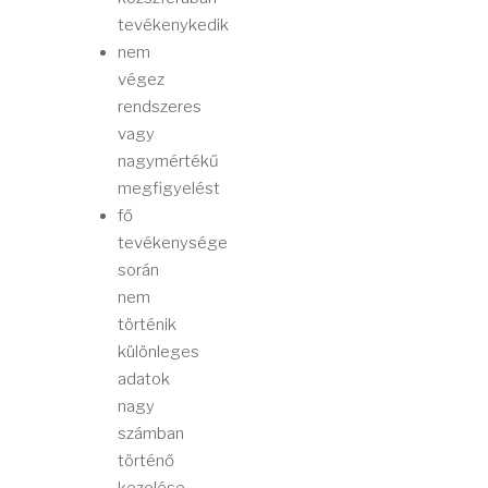
tevékenykedik
nem
végez
rendszeres
vagy
nagymértékű
megfigyelést
fő
tevékenysége
során
nem
történik
különleges
adatok
nagy
számban
történő