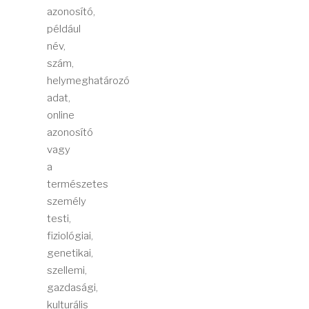
azonosító,
például
név,
szám,
helymeghatározó
adat,
online
azonosító
vagy
a
természetes
személy
testi,
fiziológiai,
genetikai,
szellemi,
gazdasági,
kulturális