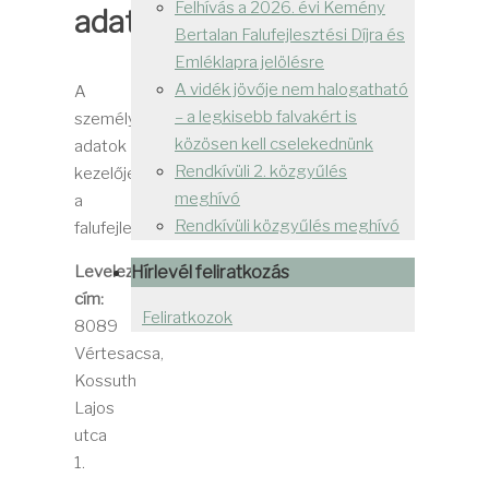
Felhívás a 2026. évi Kemény
adatkezelő
Bertalan Falufejlesztési Díjra és
Emléklapra jelölésre
A vidék jövője nem halogatható
A
– a legkisebb falvakért is
személyes
közösen kell cselekednünk
adatok
Rendkívüli 2. közgyűlés
kezelője
meghívó
a
Rendkívüli közgyűlés meghívó
falufejlesztesitarsasag.hu.
Hírlevél feliratkozás
Levelezési
cím:
Feliratkozok
8089
Vértesacsa,
Kossuth
Lajos
utca
1.