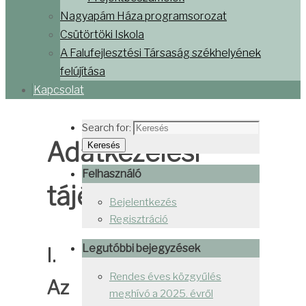
Nagyapám Háza programsorozat
Csütörtöki Iskola
A Falufejlesztési Társaság székhelyének
felújítása
Kapcsolat
Search for:
Adatkezelési
Keresés
Felhasználó
tájékoztató
Bejelentkezés
Regisztráció
Legutóbbi bejegyzések
I.
Rendes éves közgyűlés
Az
meghívó a 2025. évről