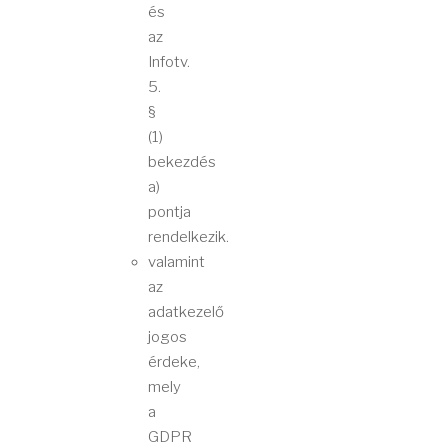
és
az
Infotv.
5.
§
(1)
bekezdés
a)
pontja
rendelkezik.
valamint
az
adatkezelő
jogos
érdeke,
mely
a
GDPR