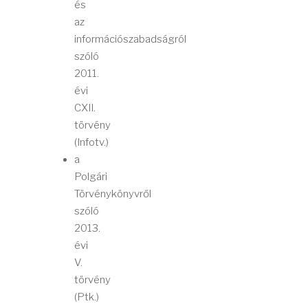
és
az
információszabadságról
szóló
2011.
évi
CXII.
törvény
(Infotv.)
a
Polgári
Törvénykönyvről
szóló
2013.
évi
V.
törvény
(Ptk.)