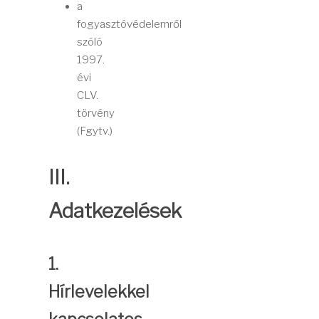
a
fogyasztóvédelemről
szóló
1997.
évi
CLV.
törvény
(Fgytv.)
III.
Adatkezelések
1.
Hírlevelekkel