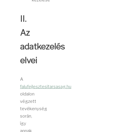
kezelése
II.
Az
adatkezelés
elvei
A
falufejlesztesitarsasag.hu
oldalon
végzett
tevékenység
során,
így
annak