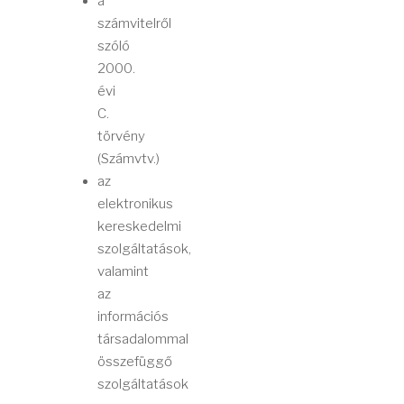
a
számvitelről
szóló
2000.
évi
C.
törvény
(Számvtv.)
az
elektronikus
kereskedelmi
szolgáltatások,
valamint
az
információs
társadalommal
összefüggő
szolgáltatások