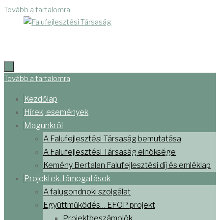
Tovább a tartalomra
Tovább a tartalomra
Kezdőlap
Hírek, események
Magunkról
A Falufejlesztési Társaság bemutatása
A Falufejlesztési Társaság elnöksége
Kemény Bertalan Falufejlesztési díj és emléklap
Projektek, támogatások
A falugondnoki szolgálat
Együttműködés… EFOP projekt
Projektbeszámolók