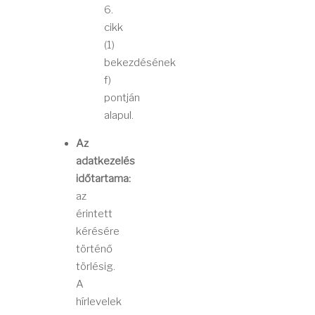
6.
cikk
(1)
bekezdésének
f)
pontján
alapul.
Az
adatkezelés
időtartama:
az
érintett
kérésére
történő
törlésig.
A
hírlevelek