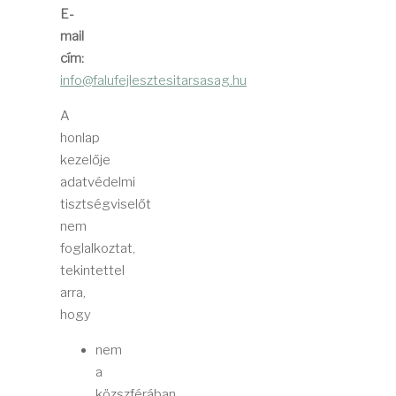
E-
mail
cím:
info@falufejlesztesitarsasag.hu
A
honlap
kezelője
adatvédelmi
tisztségviselőt
nem
foglalkoztat,
tekintettel
arra,
hogy
nem
a
közszférában