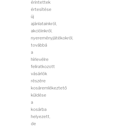
érintettek
értesítése
új
ajánlatainkról,
akcióinkról,
nyereményjátékokról,
továbbá
a
hírlevélre
feliratkozott
vásárlók
részére
kosáremlékeztető
küldése
a
kosárba
helyezett,
de